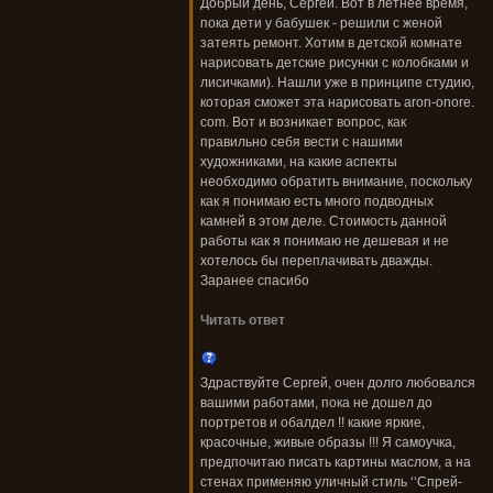
Добрый день, Сергей. Вот в летнее время,
пока дети у бабушек - решили с женой
затеять ремонт. Хотим в детской комнате
нарисовать детские рисунки с колобками и
лисичками). Нашли уже в принципе студию,
которая сможет эта нарисовать aron-onore.
com. Вот и возникает вопрос, как
правильно себя вести с нашими
художниками, на какие аспекты
необходимо обратить внимание, поскольку
как я понимаю есть много подводных
камней в этом деле. Стоимость данной
работы как я понимаю не дешевая и не
хотелось бы переплачивать дважды.
Заранее спасибо
Читать ответ
Здраствуйте Сергей, очен долго любовался
вашими работами, пока не дошел до
портретов и обалдел !! какие яркие,
красочные, живые образы !!! Я самоучка,
предпочитаю писать картины маслом, а на
стенах применяю уличный стиль ‘‘Спрей-