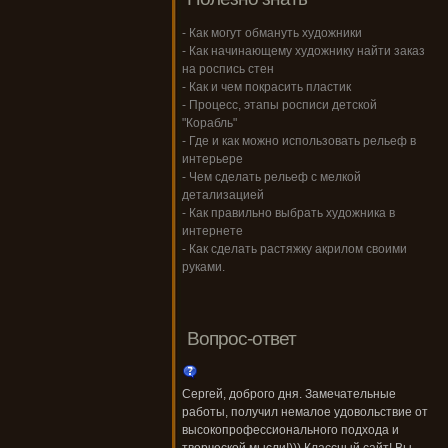
- Как могут обмануть художники
- Как начинающему художнику найти заказ
на роспись стен
- Как и чем покрасить пластик
- Процесс, этапы росписи детской
"Корабль"
- Где и как можно использовать рельеф в
интерьере
- Чем сделать рельеф с мелкой
детализацией
- Как правильно выбрать художника в
интернете
- Как сделать растяжку акрилом своими
руками.
Вопрос-ответ
Сергей, доброго дня. Замечательные
работы, получил немалое удовольствие от
высокопрофессионального подхода и