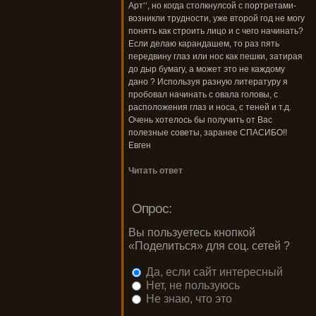
Арт‘‘, но когда столкнулсой с портретами-
возникли трудности, уже второй год не могу
понять как строить лицо и с чего начинать?
Если делаю карандашем, то раз пять
передвину глаз или нос как пешки, затирая
до дыр бумагу, а может это не каждому
дано ? Используя разную литературу я
пробовал начинать с овала головы, с
расположения глаз и носа, с теней и т.д.
Очень хотелось бы получить от Вас
полезные советы, заранее СПАСИБО!!
Евген
Читать ответ
Опрос:
Вы пользуетесь кнопкой
«Поделиться» для соц. сетей ?
Да, если сайт интересный
Нет, не пользуюсь
Не знаю, что это