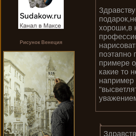
Здравству
подарок,н
хороши,в 
профессио
Рисунок Венеция
нарисоват
поэтапно 
примере о
какие то 
например 
"высветля
уважением
Здравств