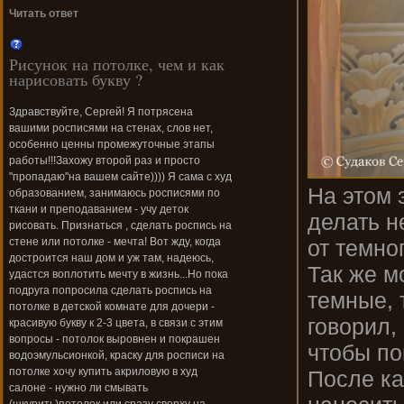
Читать ответ
Рисунок на потолке, чем и как
нарисовать букву ?
Здравствуйте, Сергей! Я потрясена
вашими росписями на стенах, слов нет,
особенно ценны промежуточные этапы
работы!!!Захожу второй раз и просто
"пропадаю"на вашем сайте)))) Я сама с худ
На этом 
образованием, занимаюсь росписями по
ткани и преподаванием - учу деток
делать н
рисовать. Признаться , сделать роспись на
от темно
стене или потолке - мечта! Вот жду, когда
достроится наш дом и уж там, надеюсь,
Так же м
удастся воплотить мечту в жизнь...Но пока
подруга попросила сделать роспись на
темные, 
потолке в детской комнате для дочери -
говорил,
красивую букву к 2-3 цвета, в связи с этим
вопросы - потолок выровнен и покрашен
чтобы по
водоэмульсионкой, краску для росписи на
потолке хочу купить акриловую в худ
После ка
салоне - нужно ли смывать