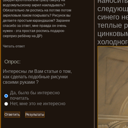
наносить
(шкурить)потолок или сразу сверху на
водоэмульсионку акрил накладывать?
следующи
Обязательно ли роспись на потлке потом
синего н
акриловым лаком покрывать? Рисунок вы
делаете простым карандашом? Заранее
теплые р
спасибо за ответ, мне правда он очень
нужен - эта простая роспись подарок-
цинковым
сюрприз ребёнку на ДР)
холодног
Читать ответ
Опрос:
Интересны ли Вам статьи о том,
как сделать подобные рисунки
своими руками ?
Да, было бы интересно
почитать
Нет, мне это не интересно