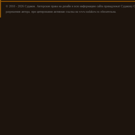
© 2010 - 2026 Cудаков. Авторские права на дизайн и всю информацию сайта принадлежат Судакову 
разрешения автора. при цитировании активная ссылка на www.sudakow.ru обязательна.