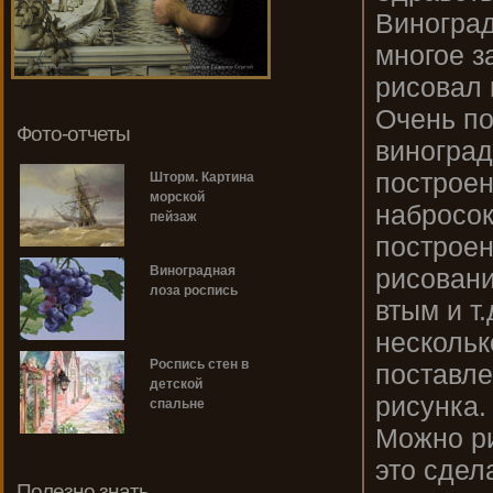
Виноград
многое з
рисовал 
Очень п
Фото-отчеты
виноград
построен
Шторм. Картина
морской
набросок
пейзаж
построен
рисовани
Виноградная
лоза роспись
втым и т.
нескольк
Роспись стен в
поставле
детской
рисунка.
спальне
Можно ри
это сдел
Полезно знать