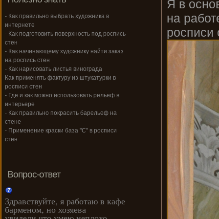
Я в осно
на работ
- Как правильно выбрать художника в
интернете
росписи 
- Как подготовить поверхность под роспись
стен
- Как начинающему художнику найти заказ
на роспись стен
- Как нарисовать листья винограда
Как применять фактуру из штукатурки в
росписи стен
- Где и как можно использовать рельеф в
интерьере
- Как правильно покрасить барельеф на
стене
- Применение краски база "С" в росписи
стен
Вопрос-ответ
Здравствуйте, я работаю в кафе
барменом, но хозяева
увидели,что умею неплохо