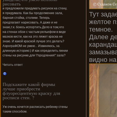
рисовать
и предложили придумать рисунок на стену,
Тут зада
я придумала. Как бы продолжение зала,
барная стойка, столики. Теперь
желтое п
предлагают нарисовать. А даже и не
знаю,т.к. боюсь испортить.Дело в том,что
темное.
на стенах обои с частым рельефом в виде
Далее де
мазков кисти, как на это ляжет краска не
знаю. И какой краской лучше это делать?
карандаш
АэрограФОМ не умею... Извиняюсь, за
замазыва
длинную историю:) И как определить линии
стены на рисунке,для \"продления\" зала?
видно на
Читать ответ
Подскажите какой фирмы
лучше приобрести
флуоресцентную краску для
росписи стен. ?
Уж очень хочется расписать ребенку стены
таким способом.