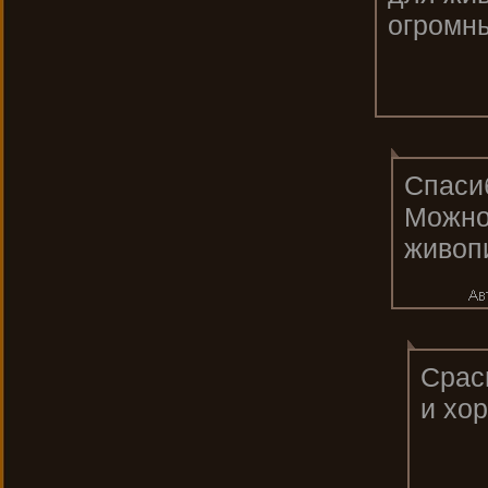
огромн
Спаси
Можно
живопи
Срас
и хо