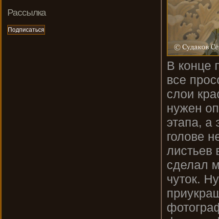
Рассылка
В конце 
все прос
слои кра
нужен оп
этапа, а
голове н
листьев 
сделал м
чуток. Н
приукраш
фотограф