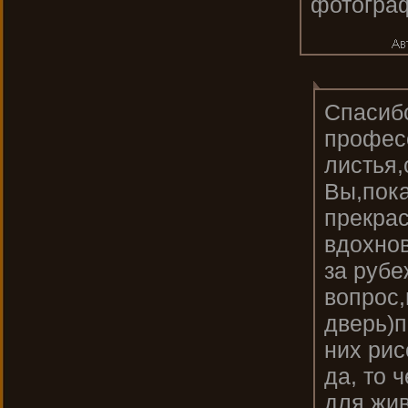
фотограф
Спасиб
профес
листья,
Вы,пока
прекрас
вдохнов
за рубе
вопрос,
дверь)п
них рис
да, то 
для жив