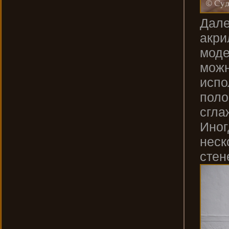
Дале
акри
моде
можн
испо
поло
сгла
Иног
неск
стен