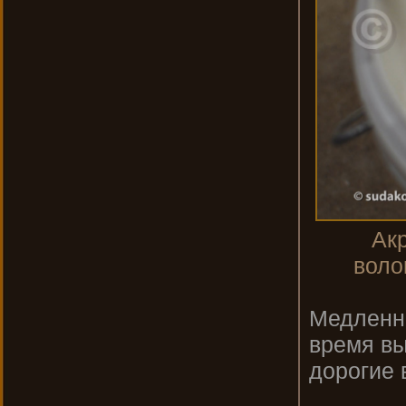
Ак
воло
Медленно
время вы
дорогие 