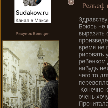
Рельеф 
Здравству
Боюсь не 
выразить 
Рисунок Венеция
произведе
время не 
рисовать 
ребенком 
нибудь не
чего то д
перевопл
Конечно к
очень хочу
Прочитала