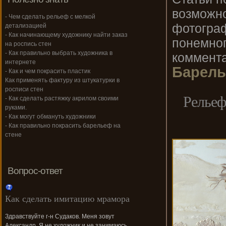
возможно
- Чем сделать рельеф с мелкой
фотограф
детализацией
- Как начинающему художнику найти заказ
понемног
на роспись стен
- Как правильно выбрать художника в
коммента
интернете
Барель
- Как и чем покрасить пластик
Как применять фактуру из штукатурки в
росписи стен
Рельеф
- Как сделать растяжку акрилом своими
руками.
- Как могут обмануть художники
- Как правильно покрасить барельеф на
стене
Вопрос-ответ
Как сделать имитацию мрамора
Здравствуйте г-н Судаков. Меня зовут
Александр. Я не художник и не занимаюсь