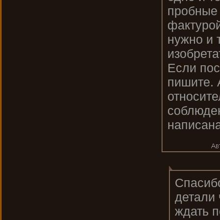
пробные 
фактурой
нужно и 
изобретат
Если пос
пишите. 
относите
соблюден
написана
Спасибо
детали 
ждать п