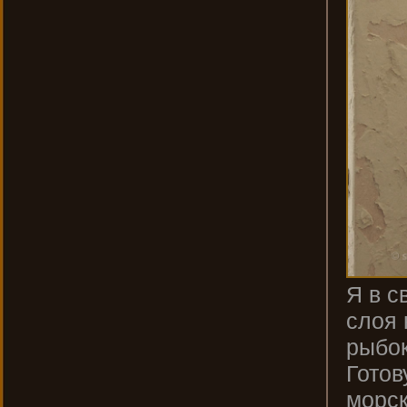
Я в с
слоя 
рыбок
Готов
морск