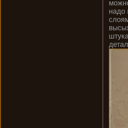
можно
надо 
слоям
высых
штука
детал