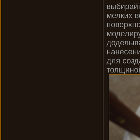
выбирайте
мелких в
поверхно
моделиру
доделыва
нанесени
для созд
толщиной