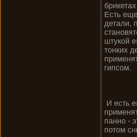
брикетах
Есть еще
детали, 
становят
штукой е
тонких д
применят
гипсом.
И есть е
применя
панно - 
потом сн