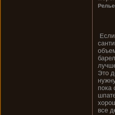
Релье
Если 
санти
объем
барел
лучше
Это д
нужну
пока 
шпате
хорош
все д