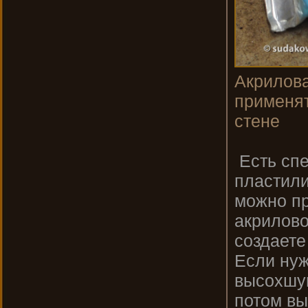
Акрилова
применят
стене
Есть спе
пластили
можно пр
акрилово
создаете
Если нуж
высохшую
потом вы