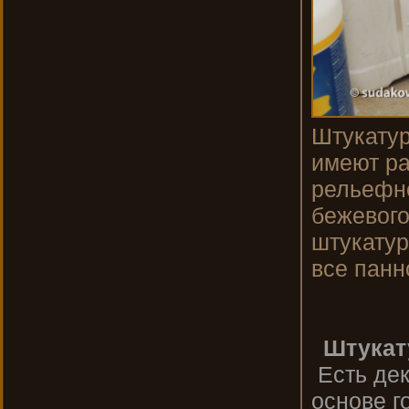
Штукатур
имеют ра
рельефно
бежевого
штукатур
все панн
Штукат
Есть дек
основе г