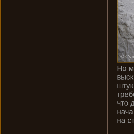
Но м
выск
штук
треб
что 
нача
на с