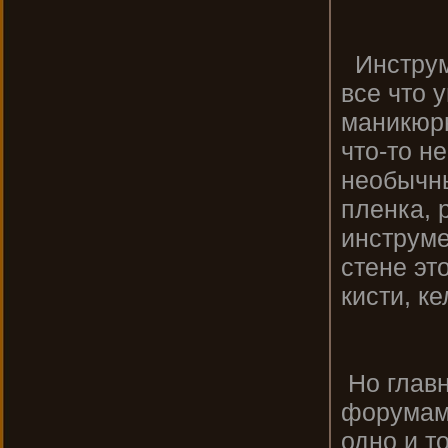
Инструм
все что 
маникюр
что-то н
необычны
пленка, р
инструме
стене эт
кисти, ке
Но главн
форумам 
одно и т