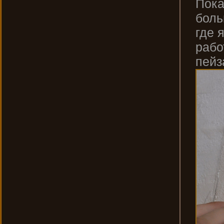
Пока
боль
где 
рабо
пейз