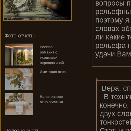
вопросы п
рельефных
поэтому я
словах об
Фото-отчеты
ли какие 
рельефа н
Роспись
удачи Вам 
обманка с
уходящей
перспективой
Имитация окна
Вера, сп
В техник
Нарисованое
окно обманка
конечно, 
двух сло
тонкосте
Статьи п
Полезно знать