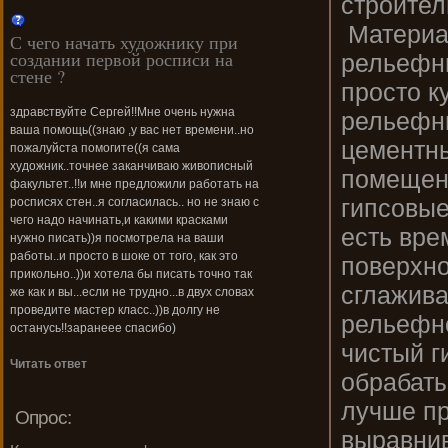
строител
Материа
С чего начать художнику при
создании первой росписи на
рельефны
стене ?
просто к
здравствуйте Сергей!!Мне очень нужна
рельефны
ваша помощь((знаю ,у вас нет времени..но
цементны
пожалуйста помогите((я сама
художник..точнее заканчиваю живописный
помещен
факультет..!!и мне предложили работать на
гипсовые
росписях стен..я согласилась.. но не знаю с
чего надо начинать,и какими красками
есть вре
нужно писать))я посмотрела на ваши
работы..и просто в шоке от того, как это
поверхно
прикольно..))и хотела бы писать точно так
сглажива
же как и вы...если не трудно...в двух словах
проведите мастер класс..))в долгу не
рельефно
останусь!!заранеее спасибо)
чистый г
Читать ответ
обрабаты
лучше пр
Опрос:
выравнив