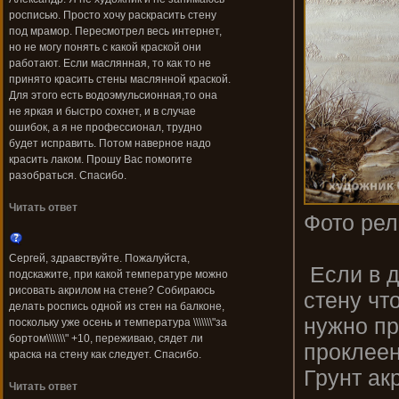
росписью. Просто хочу раскрасить стену
под мрамор. Пересмотрел весь интернет,
но не могу понять с какой краской они
работают. Если маслянная, то как то не
принято красить стены маслянной краской.
Для этого есть водоэмульсионная,то она
не яркая и быстро сохнет, и в случае
ошибок, а я не профессионал, трудно
будет исправить. Потом наверное надо
красить лаком. Прошу Вас помогите
разобраться. Спасибо.
Читать ответ
Фото рел
Сергей, здравствуйте. Пожалуйста,
Если в д
подскажите, при какой температуре можно
рисовать акрилом на стене? Собираюсь
стену чт
делать роспись одной из стен на балконе,
нужно пр
поскольку уже осень и температура \\\\\\\"за
бортом\\\\\\\" +10, переживаю, сядет ли
проклеен
краска на стену как следует. Спасибо.
Грунт ак
Читать ответ