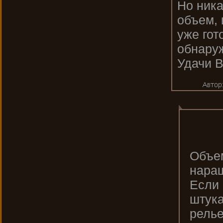
Но ника
объем, 
уже гот
обнаруж
Удачи В
Объем
наращ
Если 
штука
релье