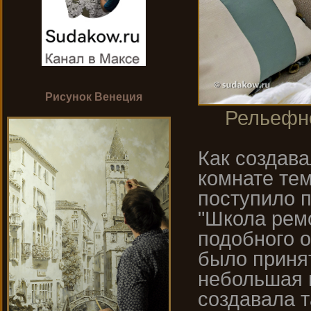
Рисунок Венеция
Рельефно
Как создава
комнате тем
поступило 
"Школа ремо
подобного о
было принят
небольшая в
создавала 