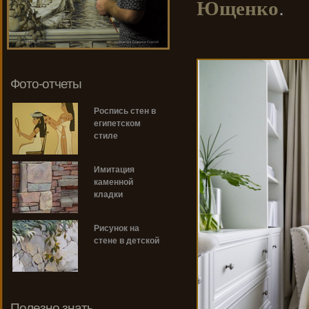
Ющенко
.
Фото-отчеты
Роспись стен в
египетском
стиле
Имитация
каменной
кладки
Рисунок на
стене в детской
Полезно знать