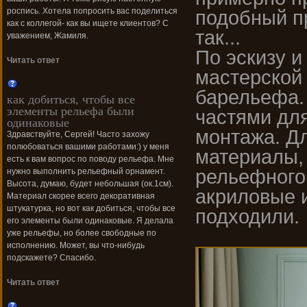
роспись. Хотела попросить вас поделиться
подобный пр
как с коллегой- как вы ищете клиентов? С
так...
уважением, Жамиля.
По эскизу и
Читать ответ
мастерской 
барельефа.
как добиться, чтобы все
элементы рельефа были
частями для
одинаковые
монтажа. Д
Здравствуйте, Сергей! Часто захожу
полюбоваться вашими работами:) у меня
материалы,
есть к вам вопрос по поводу рельефа. Мне
рельефного 
нужно выполнить рельефный орнамент.
Высота, думаю, будет небольшая (ок.1см).
акриловые и
Материал скорее всего декоративная
штукатурка, но вот как добиться, чтобы все
подходили.
его элементы были одинаковые. Я делала
уже рельефы, но более свободные по
исполнению. Может, вы что-нибудь
подскажете? Спасибо.
Читать ответ