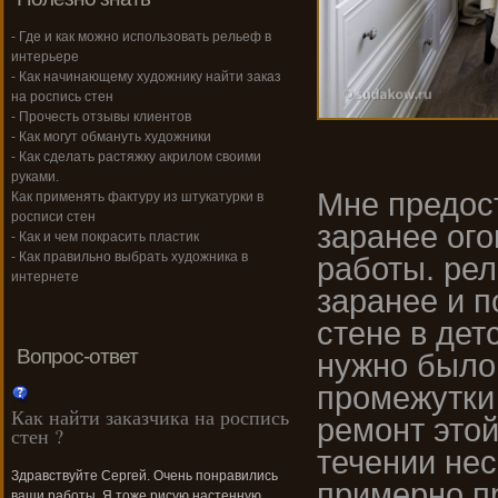
- Где и как можно использовать рельеф в
интерьере
- Как начинающему художнику найти заказ
на роспись стен
- Прочесть отзывы клиентов
- Как могут обмануть художники
- Как сделать растяжку акрилом своими
руками.
Мне предос
Как применять фактуру из штукатурки в
росписи стен
заранее ог
- Как и чем покрасить пластик
- Как правильно выбрать художника в
работы. ре
интернете
заранее и п
стене в дет
Вопрос-ответ
нужно было 
промежутки
Как найти заказчика на роспись
ремонт это
стен ?
течении нес
Здравствуйте Сергей. Очень понравились
примерно пр
ваши работы. Я тоже рисую настенную