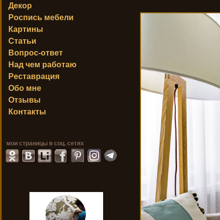
Декор
Роспись мебели
Картины
Статьи
Вопрос-ответ
Над чем работаю
Реставрация
Обо мне
Отзывы
Контакты
мои страницы в соц. сетях