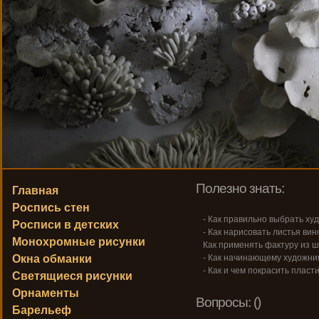
Полезно знать:
Главная
Роспись стен
- Как правильно выбрать ху
Росписи в детских
- Как нарисовать листья вин
Монохромные рисунки
Как применять фактуру из ш
Окна обманки
- Как начинающему художник
- Как и чем покрасить пласт
Светящиеся рисунки
Орнаменты
Вопросы: ()
Барельеф