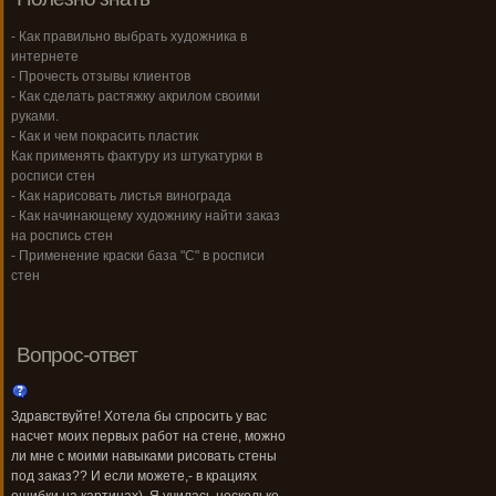
- Как правильно выбрать художника в
интернете
- Прочесть отзывы клиентов
- Как сделать растяжку акрилом своими
руками.
- Как и чем покрасить пластик
Как применять фактуру из штукатурки в
росписи стен
- Как нарисовать листья винограда
- Как начинающему художнику найти заказ
на роспись стен
- Применение краски база "С" в росписи
стен
Вопрос-ответ
Здравствуйте! Хотела бы спросить у вас
насчет моих первых работ на стене, можно
ли мне с моими навыками рисовать стены
под заказ?? И если можете,- в крациях