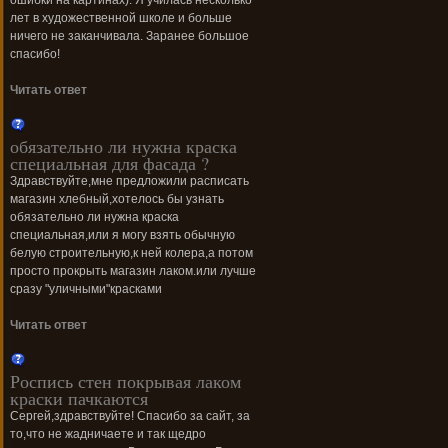
ошибки на картинах). Я училась несколько
лет в художественной школе и больше
ничего не заканчивала. Заранее большое
спасибо!
Читать ответ
обязательно ли нужна краска
специальная для фасада ?
Здравствуйте,мне предложили расписать
магазин хлебный,хотелось бы узнать
обязательно ли нужна краска
специальная,или я могу взять обычную
белую строительную,к ней колера,а потом
просто прокрыть магазин лаком.или лучше
сразу "уличными"красками
Читать ответ
Роспись стен покрывая лаком
краски пачкаются
Сергей,здравствуйте! Спасибо за сайт, за
то,что не жадничаете и так щедро