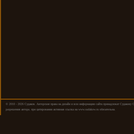
© 2010 - 2026 Cудаков. Авторские права на дизайн и всю информацию сайта принадлежат Судакову 
разрешения автора. при цитировании активная ссылка на www.sudakow.ru обязательна.