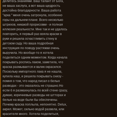
делитесь знаниями. Ваш талант от Бога,
не ваша заслуга, а вот ваша щедрость
достойна благодарности. Ваша работа
"арка " меня очень затронула, особенно
горы на дальнем плане. Всего несколько
штрихов, никакой прорисовки - и полная
иллюзия реальности. Мне так и не удалось
повторить, я первый раз взяла краски в
руки и решила осчастливить стену в
детском саду. Но ваша подробная
инструкция по поводу растяжки очень
выручила. Но вообще-то я хотела
поделиться одним моментом. Когда начала
покрывать роспись лаком, заметила, что
краска размывается и валик окрасился.
Поскольку импортного лака я не нашла,
купила наш, и решила покрывать снизу -
помня о том, что народ писал о белых
разводах - это оказалось не страшно.Но
если б я размахнулась по всей стене сразу,
думаю, коричневые разводы не штторах и
белые на воде были бы обеспечены.
Почему краска поплыла, непонятно. Delux,
акрил. Может, сильно водой развела, или
красителя много. Хотела поделиться,