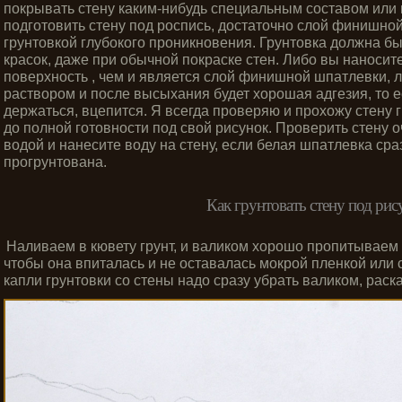
покрывать стену каким-нибудь специальным составом или 
подготовить стену под роспись, достаточно слой финишно
грунтовкой глубокого проникновения. Грунтовка должна бы
красок, даже при обычной покраске стен. Либо вы наносит
поверхность , чем и является слой финишной шпатлевки, 
раствором и после высыхания будет хорошая адгезия, то е
держаться, вцепится. Я всегда проверяю и прохожу стену г
до полной готовности под свой рисунок. Проверить стену о
водой и нанесите воду на стену, если белая шпатлевка сра
прогрунтована.
Как грунтовать стену под рис
Наливаем в кювету грунт, и валиком хорошо пропитываем с
чтобы она впиталась и не оставалась мокрой пленкой или
капли грунтовки со стены надо сразу убрать валиком, раск