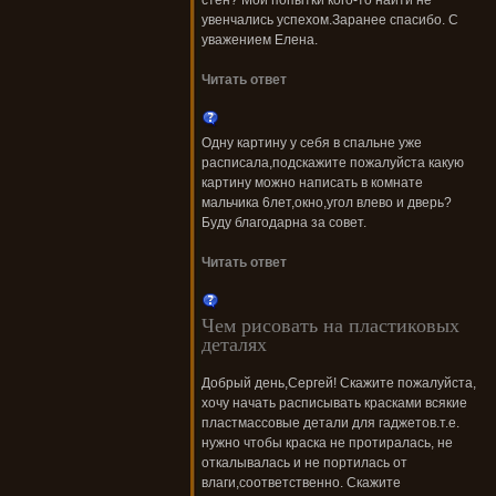
стен? Мои попытки кого-то найти не
увенчались успехом.Заранее спасибо. С
уважением Елена.
Читать ответ
Одну картину у себя в спальне уже
расписала,подскажите пожалуйста какую
картину можно написать в комнате
мальчика 6лет,окно,угол влево и дверь?
Буду благодарна за совет.
Читать ответ
Чем рисовать на пластиковых
деталях
Добрый день,Сергей! Скажите пожалуйста,
хочу начать расписывать красками всякие
пластмассовые детали для гаджетов.т.е.
нужно чтобы краска не протиралась, не
откалывалась и не портилась от
влаги,соответственно. Скажите