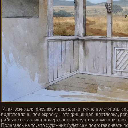
Итак, эскиз для рисунка утвержден и нужно приступать к р
подготовлены под окраску – это финишная шпатлевка, ров
рабочие оставляют поверхность негрунтованную или плохо
Полагаясь на то, что художник будет сам подготавливать 