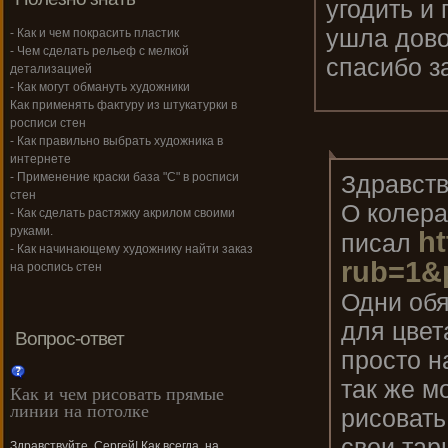
угодить и 
ушла дово
- Как и чем покрасить пластик
- Чем сделать рельеф с мелкой
спасибо з
детализацией
- Как могут обмануть художники
Как применять фактуру из штукатурки в
росписи стен
- Как правильно выбрать художника в
интернете
Здравств
- Применение краски база "С" в росписи
стен
О колера
- Как сделать растяжку акрилом своими
руками.
ht
писал
- Как начинающему художнику найти заказ
rub=1&
на роспись стен
Одни обя
для цвет
Вопрос-ответ
просто н
так же м
Как и чем рисовать прямые
линии на потолке
рисовать
свои тар
Здравствуйте, Сергей! Как всегда, на