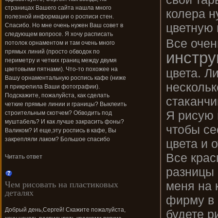
страницах Вашего сайта нашла много
колера н
полезной информации о росписи стен.
цветную 
Спасибо. Но мне очень нужен Ваш совет в
следующем вопросе. Я хочу расписать
Все очен
потолок орнаментом и там очень много
прямых линий (просто обводок по
инстр
периметру и четких границ между двумя
цветовыми пятнами). Что-то похожее на
цвета. Л
Вашу орнаментальную роспись кафе (ниже
нескольк
я прикрепила Ваши фотографии).
Подскажите, пожалуйста, как сделать
стаканчи
четкие прямые линии и границы? Выклеить
Я рисую 
строительным скотчем? Обводить под
муштабель? И как лучше закрасить фоны?
чтобы се
Валиком? И еще,эту роспись в кафе, Вы
закрепляли лаком? Большое спасибо
цвета и о
Все крас
Читать ответ
разницы 
Чем рисовать на пластиковых
меня на 
деталях
фирму в 
Добрый день,Сергей! Скажите пожалуйста,
будете р