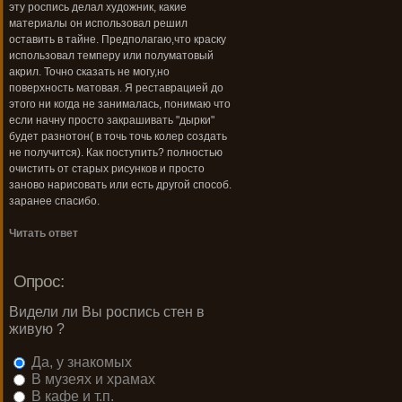
эту роспись делал художник, какие
материалы он использовал решил
оставить в тайне. Предполагаю,что краску
использовал темперу или полуматовый
акрил. Точно сказать не могу,но
поверхность матовая. Я реставрацией до
этого ни когда не занималась, понимаю что
если начну просто закрашивать "дырки"
будет разнотон( в точь точь колер создать
не получится). Как поступить? полностью
очистить от старых рисунков и просто
заново нарисовать или есть другой способ.
заранее спасибо.
Читать ответ
Опрос:
Видели ли Вы роспись стен в
живую ?
Да, у знакомых
В музеях и храмах
В кафе и т.п.