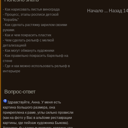
- Как нарисовать листья винограда
Начало
...
Назад
1
- Процесс, этапы росписи детской
"Корабль"
- Как сделать растяжку акрилом своими
руками.
- Как и чем покрасить пластик
- Чем сделать рельеф с мелкой
детализацией
- Как могут обмануть художники
- Как правильно покрасить барельеф на
стене
- Где и как можно использовать рельеф в
интерьере
Вопрос-ответ
Здравствуйте, Анна. У меня есть
картина большого размера, она
прикреплена к раме, углы сильно провисли
(как на фото у Вас в альбоме реставрации
картины, где пейзаж художника Быкова).