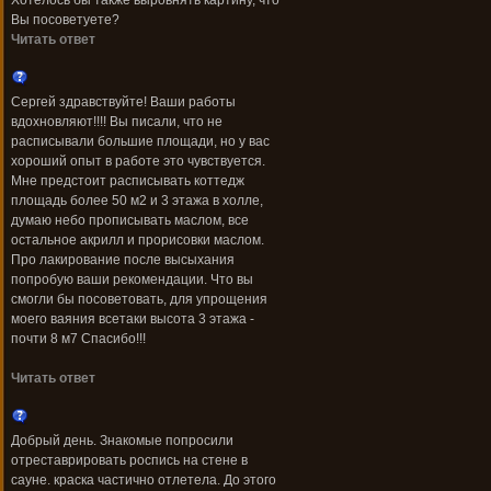
Хотелось бы также выровнять картину, что
Вы посоветуете?
Читать ответ
Сергей здравствуйте! Ваши работы
вдохновляют!!!! Вы писали, что не
расписывали большие площади, но у вас
хороший опыт в работе это чувствуется.
Мне предстоит расписывать коттедж
площадь более 50 м2 и 3 этажа в холле,
думаю небо прописывать маслом, все
остальное акрилл и прорисовки маслом.
Про лакирование после высыхания
попробую ваши рекомендации. Что вы
смогли бы посоветовать, для упрощения
моего ваяния всетаки высота 3 этажа -
почти 8 м7 Спасибо!!!
Читать ответ
Добрый день. Знакомые попросили
отреставрировать роспись на стене в
сауне. краска частично отлетела. До этого