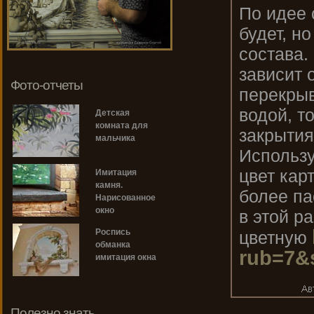
По идее 
будет, н
состава.
зависит 
Фото-отчеты
перекрыв
водой, т
Детская
комната для
закрытия
мальчика
Использу
цвет кар
Имитация
камня.
более па
Нарисованное
окно
в этой р
Роспись
цветную
обманка
rub=7&
имитация окна
Полезно знать