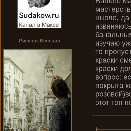
Вашего ма
мастерств
школе, да
извиняюсь
банальным
Рисунок Венеция
изучаю уже
то пропус
краски см
краски до
вопрос: е
покрыта к
розовой)в
этот тон 