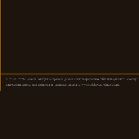
© 2010 - 2026 Cудаков. Авторские права на дизайн и всю информацию сайта принадлежат Судакову 
разрешения автора. при цитировании активная ссылка на www.sudakow.ru обязательна.