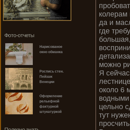
пробоват
колерам 
да и мас
где треб
Фото-отчеты
большая,
восприни
Нарисованое
окно обманка
детализа
можно ри
Я сейчас
Роспись стен.
Пейзаж
лестнице
Венеции
около 6 
водными 
Оформление
рельефной
цельно с
фактурной
штукатуркой
тут нуже
просчитыв
Полезно знать