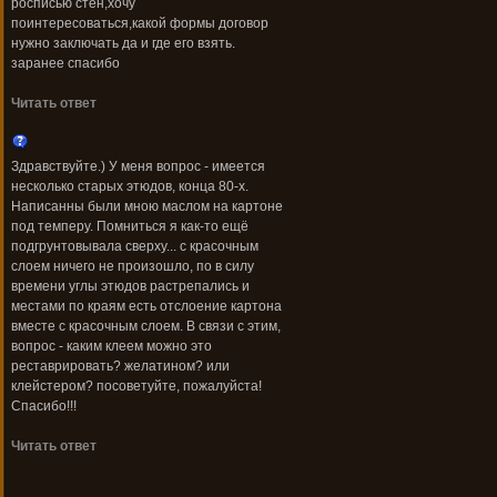
росписью стен,хочу
поинтересоваться,какой формы договор
нужно заключать да и где его взять.
заранее спасибо
Читать ответ
Здравствуйте.) У меня вопрос - имеется
несколько старых этюдов, конца 80-х.
Написанны были мною маслом на картоне
под темперу. Помниться я как-то ещё
подгрунтовывала сверху... с красочным
слоем ничего не произошло, по в силу
времени углы этюдов растрепались и
местами по краям есть отслоение картона
вместе с красочным слоем. В связи с этим,
вопрос - каким клеем можно это
реставрировать? желатином? или
клейстером? посоветуйте, пожалуйста!
Спасибо!!!
Читать ответ