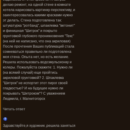
делаю ремонт, на одной стене в комнате
хотела нарисовать картинку-перспективу, и
заинтересовалась какими красками нужно
эт делать. Стена подготовлена так:
штукатурка "ротбанд", шпаклевка "ветонит"
и финишная "Шитрок" и покрыто
грунтовкой глубокого проникновения "Текс"
(на ней не написано, что она акриловая)
После прочтения Ваших публикаций стала
сомневаться правильно ли подготовлена
моя стена. Опыта нет, но есть желание.
Решила использовать водоэмульсионку и
колеры. Пожалуйста скажите: 1. Нужно ли
(на всякий случай) еще пройтись
акриловой грунтовкой? 2. Шпаклевка
"Шитрок" не испортит этот пирог своей
гладкостью? И на будущее нужно ли
покрывать "Шитроком"? С уважением
Людмила, г. Магнитогорск
Читать ответ
Здравствуйте,я художник ,решила заняться