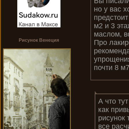
Вы писали
но у вас 
предстоит
м2 и 3 эт
маслом, в
Рисунок Венеция
Про лакир
рекоменда
упрощения
почти 8 м7
А что ту
как прив
рисунок 
все расч