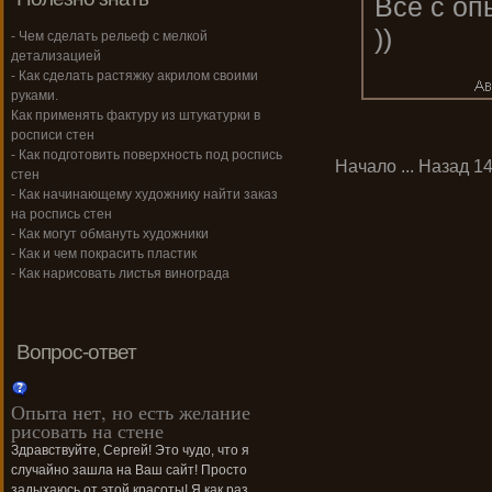
Все с оп
))
- Чем сделать рельеф с мелкой
детализацией
- Как сделать растяжку акрилом своими
руками.
Как применять фактуру из штукатурки в
росписи стен
- Как подготовить поверхность под роспись
Начало
...
Назад
1
стен
- Как начинающему художнику найти заказ
на роспись стен
- Как могут обмануть художники
- Как и чем покрасить пластик
- Как нарисовать листья винограда
Вопрос-ответ
Опыта нет, но есть желание
рисовать на стене
Здравствуйте, Сергей! Это чудо, что я
случайно зашла на Ваш сайт! Просто
задыхаюсь от этой красоты! Я как раз