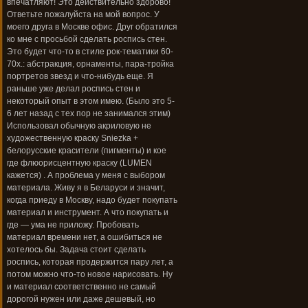
впечатляют! Это действительно здорово!
Ответьте пожалуйста на мой вопрос. У
моего друга в Москве офис. Друг обратился
ко мне с просьбой сделать роспись стен.
Это будет что-то в стиле рок-тематики 60-
70х.: абстракция, орнаменты, пара-тройка
портретов звезд и что-нибудь еще. Я
раньше уже делал роспись стен и
некоторый опыт в этом имею. (Было это 5-
6 лет назад с тех пор не занимался этим)
Использовал обычную акриловую не
художественную краску Sniezka +
белорусские красители (пигменты) и кое
где флюорисцентную краску (LUMEN
кажется) . А проблема у меня с выбором
материала. Живу я в Беларуси и значит,
когда приеду в Москву, надо будет покупать
материал и инструмент. А что покупать и
где — ума не приложу. Пробовать
материал времени нет, а ошибиться не
хотелось бы. Задача стоит сделать
роспись, которая продержится пару лет, а
потом можно что-то новое нарисовать. Ну
и материал соответственно не самый
дорогой нужен или даже дешевый, но