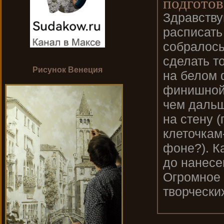
подготов
Здравству
расписать
собралось
сделать т
Рисунок Венеция
на белом 
финишной 
чем дальш
на стену 
клеточкам
фоне?). К
до нанесе
Огромное 
творческих