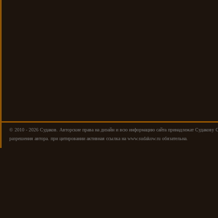
© 2010 - 2026 Cудаков. Авторские права на дизайн и всю информацию сайта принадлежат Судакову 
разрешения автора. при цитировании активная ссылка на www.sudakow.ru обязательна.