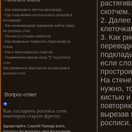
растягив
скотчем.
- Как нарисовать листья винограда
- Где и как можно использовать рельеф в
2. Далее 
интерьере
- Как начинающему художнику найти заказ
клеточка
на роспись стен
3. Как ри
- Прочесть отзывы клиентов
- Как правильно покрасить барельеф на
переводи
стене
подклады
- Как и чем покрасить пластик
- Применение краски база "С" в росписи
если сло
стен
Как применять фактуру из штукатурки в
прострои
росписи стен
На стене
нужно, т
Вопрос-ответ
кистью и
повторяю
Как состарить роспись стен
вырезав 
имитируя старую фреску
росписи.
Здравствуйте, Сергей! Прежде всего,
хотелось бы выразить свое восхищение