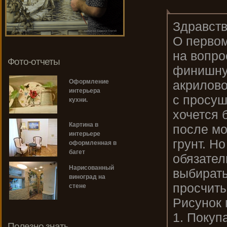
Здравств
О первом
на вопро
Фото-отчеты
финишну
акрилово
Оформление
интерьера
с просуш
кухни.
хочется 
Картина в
после м
интерьере
грунт. Но
оформленная в
багет
обязател
Нарисованный
выбирать
виноград на
просчиты
стене
Рисунок
1. Покуп
Полезно знать