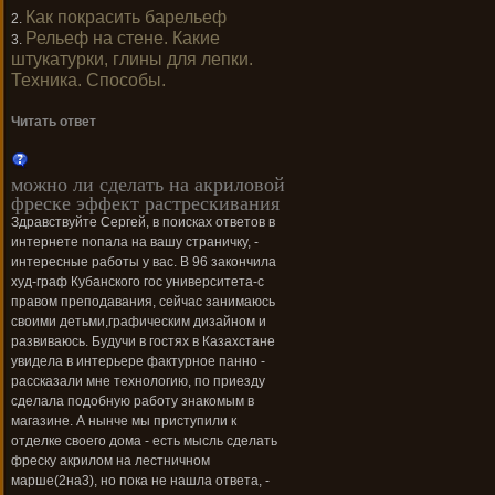
Как покрасить барельеф
2.
Рельеф на стене. Какие
3.
штукатурки, глины для лепки.
Техника. Способы.
Читать ответ
можно ли сделать на акриловой
фреске эффект растрескивания
Здравствуйте Сергей, в поисках ответов в
интернете попала на вашу страничку, -
интересные работы у вас. В 96 закончила
худ-граф Кубанского гос университета-с
правом преподавания, сейчас занимаюсь
своими детьми,графическим дизайном и
развиваюсь. Будучи в гостях в Казахстане
увидела в интерьере фактурное панно -
рассказали мне технологию, по приезду
сделала подобную работу знакомым в
магазине. А нынче мы приступили к
отделке своего дома - есть мысль сделать
фреску акрилом на лестничном
марше(2на3), но пока не нашла ответа, -