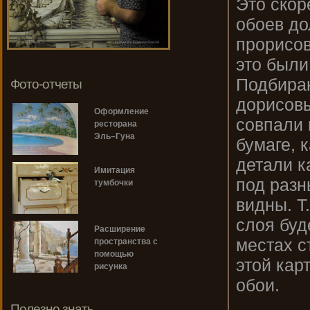
Это скор
обоев до
прорисов
это были
Подбираю
Фото-отчеты
дорисовы
Оформление
совпали 
ресторана
Эль–Гуна
бумаге, 
детали к
Имитация
под разн
тумбочки
видны. Т
слоя буд
Расширение
местах с
пространства с
помощью
этой кар
рисунка
обои.
Полезно знать