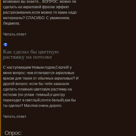
возможно вы знаете... ВОПРОС: можно ли
сделать на акриловой фреске эффект
растрескивания,если можно то какие надо
материалы? СПАСИБО. С уважением,
Людмила.
Читать ответ
Как сделал бы цветную
растяжку на потолке
С наступающим Новым годом,Сергей! у
меня вопрос: чем отличаются акриловые
краски для ткани от обычных акриловых? И
другой вопрос: если бы тебе заказали
сделать плавную цветовую растяжку на
потолке (по углам -темный,к центру
переходит в светлый,почти белый),как бы
ты сделал? Маслом очень дорого.
Читать ответ
Опрос: