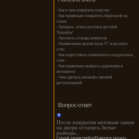
- Как и чем покрасить пластик
- Как правильно покрасить барельеф на
стене
- Процесс, этапы росписи детской
"Корабль"
- Прочесть отзывы клиентов
- Применение краски база "С" в росписи
стен
- Как подготовить поверхность под роспись
стен
- Как правильно выбрать художника в
интернете
- Чем сделать рельеф с мелкой
детализацией
Вопрос-ответ
После покрытия матовым лаком
на двери остались белые
разводы...
Сергей,здравствуйте!Помогите решить