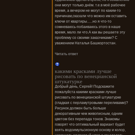
они могут только днём. т.е.в моё рабочее
время, а вечером не могут по каким-то
причинам,сказали что можно им оставить
ключи от квартиры......но я что-то
сомневаюсь-побаиваюсь этого в наше
время, мало ли что.А как вы решаете эту
проблему со своими заказчиками? С
уважением Наталья Башкортостан.
Читать ответ
какими красками лучше
рисовать по венецианской
штукатурке
Добрый день, Сергей! Подскажите
пожалуйста какими красками лучше
рисовать по венецианской штукатурке
(гладкая с перламутровыми переливами)?
Рисунок должен быть больше
декоративным чем живописным, одним
цветом без перепада тонов. Знакомы
говорят что оптимальный вариант будет
взять водоимульсионную основу и колор,