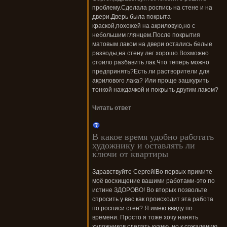
проблему.Сделала роспись на стене и на
двери.Дверь была покрыта
краской,похожей на акриловую,но с
небольшим глянцем.После покрытия
матовым лаком на двери остались белые
разводы,на стену лег хорошо.Возможно
стоило разбавить лак.Что теперь можно
предпринять?Есть ли растворители для
акрилового лака? Или проще зашкурить
тонкой наждачкой и покрыть другим лаком?
Читать ответ
В какое время удобно работать
художнику и оставлять ли
ключи от квартиры
Здравствуйте Сергей!Во первых примите
моё восхищение вашими работами-это по
истине ЗДОРОВО! Во вторых позвольте
спросить у вас как происходит эта работа
по росписи стен? Я имею ввиду по
времени. Просто я тоже хочу нанять
художников сделать кухню, но к сожалению