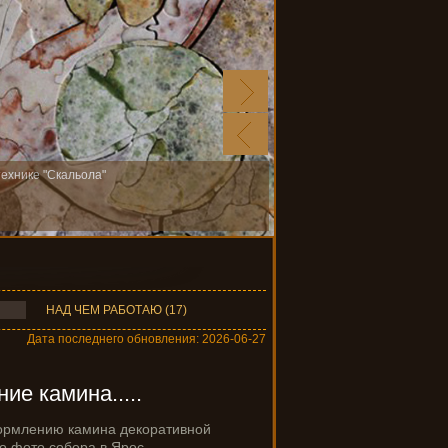
технике "Скальола"
НАД ЧЕМ РАБОТАЮ (17)
Дата последнего обновления: 2026-06-27
е камина.....
ормлению камина декоративной
о фото собора в Ярос