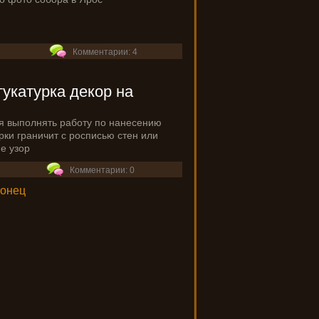
Комментарии: 4
укатурка декор на
я выполнять работу по нанесению
рки граничит с росписью стен или
е узор
Комментарии: 0
Конец