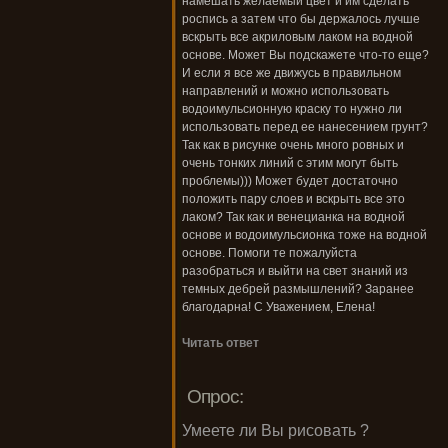
намешать желаемый цвет и им сделать
роспись а затем что бы держалось лучше
вскрыть все акриловым лаком на водной
основе. Может Вы подскажете что-то еще?
И если я все же движусь в правильном
направлений и можно использовать
водоимульсионную краску то нужно ли
использовать перед ее нанесением грунт?
Так как в рисунке очень много ровных и
очень тонких линий с этим могут быть
проблемы))) Может будет достаточно
положить пару слоев и вскрыть все это
лаком? Так как и венецианка на водной
основе и водоимульсионка тоже на водной
основе. Помоги те пожалуйста
разобраться и выйти на свет знаний из
темных дебрей размышлений? Заранее
благодарна! С Уважением, Елена!
Читать ответ
Опрос:
Умеете ли Вы рисовать ?