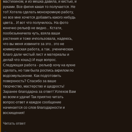
мастихином, и из мешка давила, и кистью, и
руками. Все фигня какая то получается. Не
то!! Хотела сделать монохромную работу,
но все мне хочется добавить какого нибудь
цвета... И вот что получилось. На фото
конечно рельеф не видно... Кстати,
пообезьяничила чуть, взяла ваши
растения и тоже ичпользовала, надеюсь,
что вы меня извините за это.. это не
коммерческая работа, а так.. ученическая.
Благо дали чистый лист и материалы и
делай что хошь)) И еще вопрос.
Следующая работа - рельеф хочу на кухне
сделать, но там была роспись акрилом по
водоэмульсионке. Как подготовить
поверхность? Спасибо за ваше
творчество, мастерство и щедрость!
Заранее благодарна за ответ! Успехов Вам
во всем и удачи! Так приятно читать
вопрос-ответ и каждое сообщение
начинается со слов благодарности и
восхищения!
Читать ответ