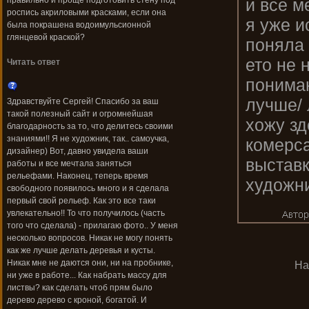
и все м
правильно и проще подготовить стену под
роспись акриловыми красками, если она
я уже и
была покрашена водоимульсионной
глянцевой краской?
поняла 
ето не 
Читать ответ
понимаю
лучше/ 
Здравствуйте Сергей! Спасибо за ваш
такой полезный сайт и огромнейшая
хожу зд
благодарность за то, что делитесь своими
знаниями!! Я не художник, так.. самоучка,
комерса
дизайнер) Вот, давно увидела ваши
выставк
работы и все мечтала заняться
рельефами. Наконец, теперь время
художни
свободного появилось много и я сделала
первый свой рельеф. Как это все таки
увлекательно!! То что получилось (часть
того что сделала) - прилагаю фото.. У меня
несколько вопросов. Никак не могу понять
как же лучше делать деревья и кусты.
Никак мне не даются они, ни на пробнике,
На
ни уже в работе... Как набрать массу для
листвы? как сделать чтоб прям было
дерево дерево с кроной, богатой. И