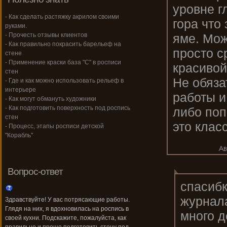
уровне г
- Как сделать растяжку акрилом своими
гора что
руками.
яме. Мож
- Прочесть отзывы клиентов
- Как правильно покрасить барельеф на
просто с
стене
- Применение краски база "С" в росписи
красивой
стен
Не обяза
- Где и как можно использовать рельеф в
интерьере
работы и
- Как могут обмануть художники
- Как подготовить поверхность под роспись
либо поп
стен
это клас
- Процесс, этапы росписи детской
"Корабль"
Вопрос-ответ
спасибк
журнала
Здравствуйте! У вас потрясающие работы.
Глядя на них, я вдохновилась на роспись в
много д
своей кухни. Подскажите, пожалуйста, как