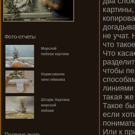
два слож
картины,
копироват
догадыва
не учат.
Фото-отчеты
что такое
Морской
Что каса
пейзаж картина
разделит
чтобы пе
Нарисованое
способам
окно обманка
линиями и
такая же
Шторм. Картина
Такое бы
морской
пейзаж
если хот
понимать 
Или к пр
Полезно знать