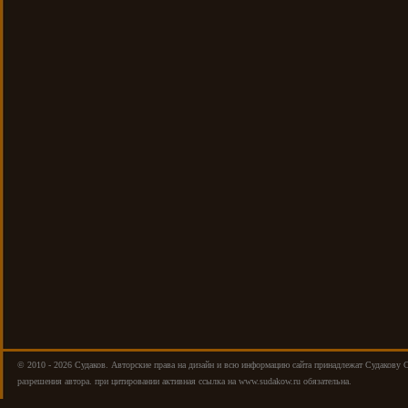
© 2010 - 2026 Cудаков. Авторские права на дизайн и всю информацию сайта принадлежат Судакову 
разрешения автора. при цитировании активная ссылка на www.sudakow.ru обязательна.