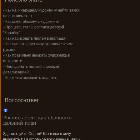
- Как начинающему художнику найти заказ
на роспись стен
- Как могут обмануть художники
- Процесс, этапы росписи детской
"Корабль"
- Как нарисовать листья винограда
- Как сделать растяжку акрилом своими
руками.
- Как правильно выбрать художника в
интернете
- Чем сделать рельеф с мелкой
детализацией
- Как и чем покрасить пластик
Вопрос-ответ
Роспись стен, как обобщить
дальний план
Здравствуйте Сергей! Как и все я хочу
выразить Вам огромное восхищение. Ваши