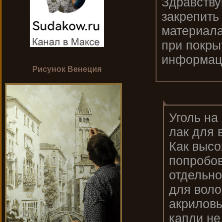
Здравству
закрепить
материала
при покры
информаци
Рисунок Венеция
Уголь на
лак для 
Как высо
попробов
отдельно
для воло
акриловы
капли не