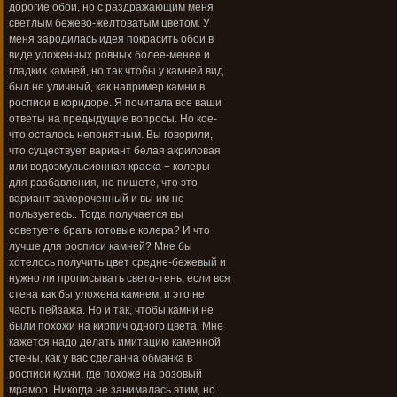
дорогие обои, но с раздражающим меня
светлым бежево-желтоватым цветом. У
меня зародилась идея покрасить обои в
виде уложенных ровных более-менее и
гладких камней, но так чтобы у камней вид
был не уличный, как например камни в
росписи в коридоре. Я почитала все ваши
ответы на предыдущие вопросы. Но кое-
что осталось непонятным. Вы говорили,
что существует вариант белая акриловая
или водоэмульсионная краска + колеры
для разбавления, но пишете, что это
вариант замороченный и вы им не
пользуетесь.. Тогда получается вы
советуете брать готовые колера? И что
лучше для росписи камней? Мне бы
хотелось получить цвет средне-бежевый и
нужно ли прописывать свето-тень, если вся
стена как бы уложена камнем, и это не
часть пейзажа. Но и так, чтобы камни не
были похожи на кирпич одного цвета. Мне
кажется надо делать имитацию каменной
стены, как у вас сделанна обманка в
росписи кухни, где похоже на розовый
мрамор. Никогда не занималась этим, но