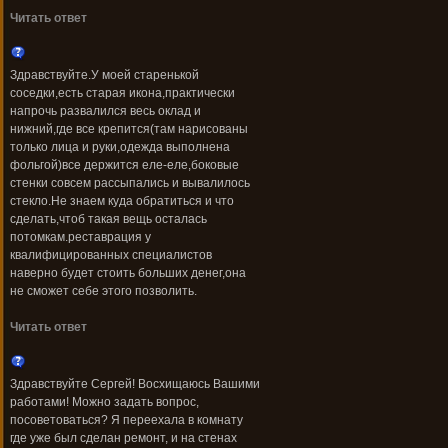
Читать ответ
Здравствуйте.У моей старенькой
соседки,есть старая икона,практически
напрочь развалился весь оклад и
нижний,где все крепится(там нарисованы
только лица и руки,одежда выполнена
фольгой)все держится еле-еле,боковые
стенки совсем рассыпались и вывалилось
стекло.Не знаем куда обратиться и что
сделать,чтоб такая вещь осталась
потомкам.реставрация у
квалифицированных специалистов
наверно будет стоить больших денег,она
не сможет себе этого позволить.
Читать ответ
Здравствуйте Сергей! Восхищаюсь Вашими
работами! Можно задать вопрос,
посоветоваться? Я переехала в комнату
где уже был сделан ремонт, и на стенах