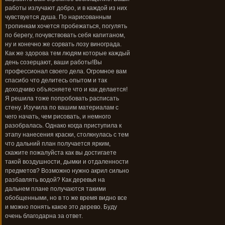
работы излучают добро, и в каждой из них
чувствуется душа. По нарисованным
тропинкам хочется пробежаться, погулять
по берегу, почувствовать себя капитаном,
ну и конечно же сорвать лозу винограда.
Как же здорова тем людям которые каждый
день созерцают, ваши работы!Вы
профессионал своего дела. Огромное вам
спасибо что делитесь опытом и так
доходчиво объясняете что и как делается!
Я решила тоже попробовать расписать
стену. Изучила по вашим материалам с
чего начать, чем рисовать, и немного
разобралась. Однако когда приступила к
этапу нанесения краски, столкнулась с тем
что дальний план получается ярким,
скажите пожалуйста как вы достигаете
такой воздушности, дымки и отдаленности
предметов? Возможно нужно акрил сильно
разбавлять водой? Как деревья на
дальнем плане получаются такими
обобщенными, но в то же время видно все
и можно понять какое это дерево. Буду
очень благодарна за ответ.