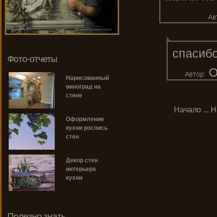
спасибо
Фото-отчеты
О
Нарисованный
виноград на
стене
Начало
...
Н
Оформление
кухни роспись
стен
Декор стен
интерьера
кухни
Полезно знать