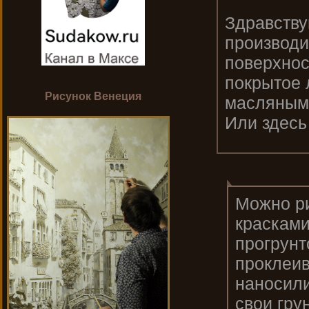
Здравствуй
производи
поверхнос
покрытое 
Рисунок Венеция
масляными
Или здесь
Можно р
красками
прогрунт
проклеив
наносили
свои гру