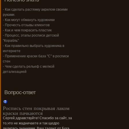
- Как сделать растяжку акрилом своими
руками.
- Как могут обмануть художники
- Прочесть отзывы клиентов
- Как и чем покрасить пластик
- Процесс, этапы росписи детской
"Корабль"
- Как правильно выбрать художника в
интернете
- Применение краски база "С" в росписи
стен
- Чем сделать рельеф с мелкой
детализацией
Вопрос-ответ
Роспись стен покрывая лаком
краски пачкаются
Сергей,здравствуйте! Спасибо за сайт, за
то,что не жадничаете и так щедро
делитесь знаниями. Ваш талант от Бога,