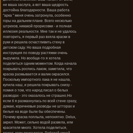
не ваша заслуга, а вот ваша щедрость
достойна благодарности. Ваша работа
"арка " меня очень затронула, особенно
горы на дальнем плане. Всего несколько
штрихов, никакой прорисовки - и полная
иллюзия реальности. Мне так и не удалось
повторить, я первый раз взяла краски в
руки и решила осчастливить стену в
детском саду. Но ваша подробная
инструкция по поводу растяжки очень
выручила. Но вообще-то я хотела
поделиться одним моментом. Когда начала
покрывать роспись лаком, заметила, что
краска размывается и валик окрасился.
Поскольку импортного лака я не нашла,
купила наш, и решила покрывать снизу -
помня о том, что народ писал о белых
разводах - это оказалось не страшно.Но
если б я размахнулась по всей стене сразу,
думаю, коричневые разводы не штторах и
белые на воде были бы обеспечены.
Почему краска поплыла, непонятно. Delux,
акрил. Может, сильно водой развела, или
красителя много. Хотела поделиться,