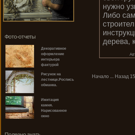
нужно уз
Либо сам
строител
инструкц
Фото-отчеты
дерева, к
Декоративное
оформление
интерьера
фактурой
Рисунок на
Начало
...
Назад
1
лестнице.Роспись
обманка.
Имитация
камня.
Нарисованное
окно
Полезно знать