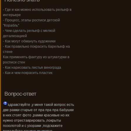
- Где и как можно использовать рельеф в
интерьере
- Процесс, этапы росписи детской
"Корабль"
- Чем сделать рельеф с мелкой
детализацией
- Как могут обмануть художники
- Как правильно покрасить барельеф на
стене
Как применять фактуру из штукатурки в
росписи стен
- Как нарисовать листья винограда
- Как и чем покрасить пластик
Вопрос-ответ
здравствуйте ,у меня такой вопрос есть
две рамки старые от пра пра пра бабушки
в них стоят фото ,рамки красивые но их
нужно отреставрировать ,покрыты
позолотой и с узорами ,подскажите