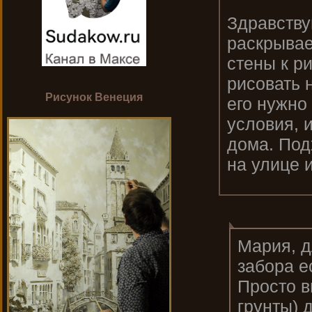
Здравству
раскрывае
стены к ри
рисовать 
Рисунок Венеция
его нужно
условия, 
дома. Под
на улице 
Мария, д
забора е
Просто в
грунты) 