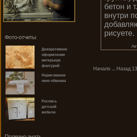
бетон и 
внутри п
добавляю
рисуете.
Фото-отчеты
Декоративное
оформление
интерьера
фактурой
Начало
...
Назад
1
Нарисованое
окно обманка
Роспись
детской
мебели
Полезно знать