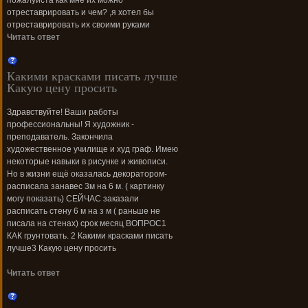
пожалуйста как мне их можно
отреставрировать и чем? ,я хотел бы
отреставрировать их своими руками
Читать ответ
Какими красками писать лучше
Какую цену просить
Здравствуйте! Ваши работы
профессиональны! Я художник -
преподаватель. Закончила
художественное училище и худ граф. Имею
некоторые навыки в рисунке и живописи.
Но в жизни ещё оказалась декоратором-
расписала занавес 3м на 6 м. ( картинку
могу показать) СЕЙЧАС заказали
расписать стену 6 м на з м ( раньше не
писала на стенах) срок месяц ВОПРОС1
КАК грунтовать. 2 Какими красками писать
лучше3 Какую цену просить
Читать ответ