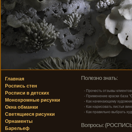
Полезно знать:
Главная
Роспись стен
- Прочесть отзывы клиентов
Росписи в детских
- Применение краски база "С
Монохромные рисунки
- Как начинающему художник
Окна обманки
- Как нарисовать листья вин
- Как правильно выбрать ху
Светящиеся рисунки
Орнаменты
Вопросы: (РОСПИСЬ
Барельеф