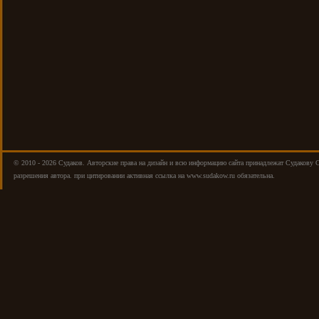
© 2010 - 2026 Cудаков. Авторские права на дизайн и всю информацию сайта принадлежат Судакову 
разрешения автора. при цитировании активная ссылка на www.sudakow.ru обязательна.