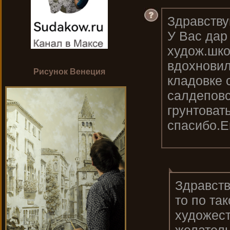
Здравству
У Вас дар 
худож.шко
вдохновил
Рисунок Венеция
кладовке 
салдеповс
грунтоват
спасибо.Е
Здравств
то по та
художест