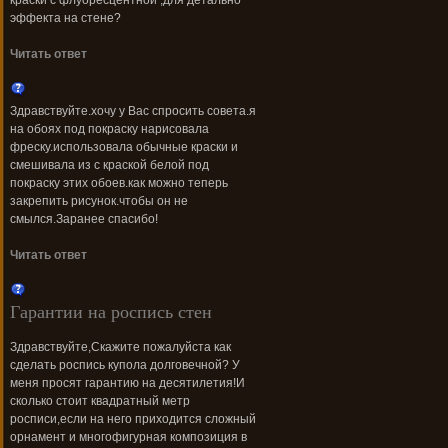
краски с флуоресцентной ,для детально
эффекта на стене?
Читать ответ
Здравствуйте.хочу у Вас спросить совета.я
на обоях под покраску нарисовала
фреску.использовала обычные краски и
смешивала из с краской белой под
покраску этих обоев.как можно теперь
закрепить рисунок.чтобы он не
смылся.Заранее спасибо!
Читать ответ
Гарантии на роспись стен
Здравствуйте,Скажите пожалуйста как
сделать роспись купола долговечной? У
меня просят гарантию на десятилетия!И
сколько стоит квадратный метр
росписи,если на него приходится сложный
орнамент и многофигурная композиция в