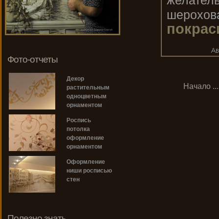
желатель
шерохова
покрас
Фото-отчеты
Декор
Начало
..
растительным
одноцветным
орнаментом
Роспись
потолка
оформление
орнаментом
Оформление
ниши росписью
стен
Полезно знать