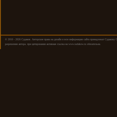
© 2010 - 2026 Cудаков. Авторские права на дизайн и всю информацию сайта принадлежат Судакову 
разрешения автора. при цитировании активная ссылка на www.sudakow.ru обязательна.