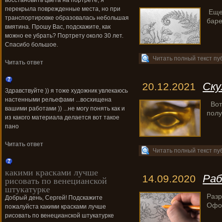
восстановить цвета на портрете, я
перекрыла поврежденные места, но при
Еще 
транспортировке образовалась небольшая
баре
вмятина. Прошу Вас, подскажите, как
можно ее убрать? Портрету около 30 лет.
Спасибо большое.
Читать полный текст пу
Читать ответ
Ску
20.12.2021
Здравствуйте )) я тоже художник увлекаюсь
настенными рельефами ...восхищена
Вот 
вашими работами )) ...не могу понять как и
полу
из какого материала делается вот такое
пано
Читать ответ
Читать полный текст пу
какими красками лучше
Раб
14.09.2020
рисовать по венецианской
штукатурке
Разр
Добрый день, Сергей! Подскажите
Офор
пожалуйста какими красками лучше
рисовать по венецианской штукатурке