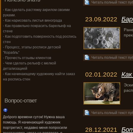
Читать полный текст пу
- Как сделать растяжку акрилом своими
руками.
Бар
23.09.2022
- Как нарисовать листья винограда
- Как правильно покрасить барельеф на
Ране
стене
прек
- Как подготовить поверхность под роспись
стен
- Процесс, этапы росписи детской
"Корабль"
Читать полный текст пу
- Прочесть отзывы клиентов
- Чем сделать рельеф с мелкой
детализацией
Как
02.01.2022
- Как начинающему художнику найти заказ
на роспись стен
Эски
расп
Вопрос-ответ
Читать полный текст пу
Доброго времени суток! Нужна ваша
помощь. Я начинающий художник
портретист, недавно меня попросили
Бот
28.12.2021