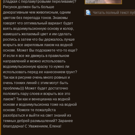
(гладкая с перламутровыми переливами)?
Рисунок должен быть больше
декоративным чем живописным, одним
Читать полный текст пу
цветом без перепада тонов. Знакомы
говорят что оптимальный вариант будет
взять водоимульсионную основу и колор,
намешать желаемый цвет и им сделать
роспись а затем что бы держалось лучше
вскрыть все акриловым лаком на водной
основе. Может Вы подскажете что-то еще?
И если я все же движусь в правильном
направлений и можно использовать
водоимульсионную краску то нужно ли
использовать перед ее нанесением грунт?
Так как в рисунке очень много ровных и
очень тонких линий с этим могут быть
проблемы))) Может будет достаточно
положить пару слоев и вскрыть все это
лаком? Так как и венецианка на водной
основе и водоимульсионка тоже на водной
основе. Помоги те пожалуйста
разобраться и выйти на свет знаний из
темных дебрей размышлений? Заранее
благодарна! С Уважением, Елена!